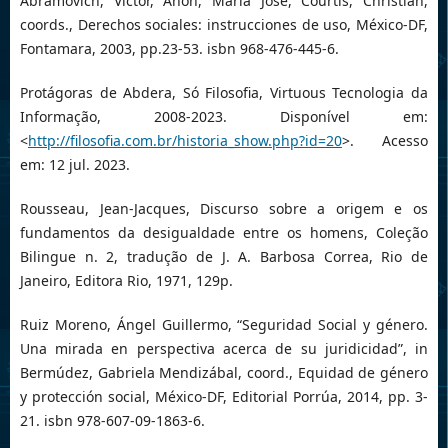
Abramovich, Victor, Añón, María José, Courtis, Christian,
coords., Derechos sociales: instrucciones de uso, México-DF,
Fontamara, 2003, pp.23-53. isbn 968-476-445-6.
Protágoras de Abdera, Só Filosofia, Virtuous Tecnologia da
Informação, 2008-2023. Disponível em:
<
http://filosofia.com.br/historia_show.php?id=20
>. Acesso
em: 12 jul. 2023.
Rousseau, Jean-Jacques, Discurso sobre a origem e os
fundamentos da desigualdade entre os homens, Coleção
Bilingue n. 2, tradução de J. A. Barbosa Correa, Rio de
Janeiro, Editora Rio, 1971, 129p.
Ruiz Moreno, Ángel Guillermo, “Seguridad Social y género.
Una mirada en perspectiva acerca de su juridicidad”, in
Bermúdez, Gabriela Mendizábal, coord., Equidad de género
y protección social, México-DF, Editorial Porrúa, 2014, pp. 3-
21. isbn 978-607-09-1863-6.