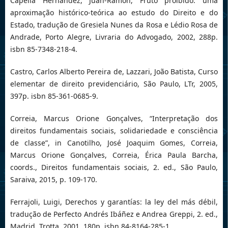
Capella Hernández, Juan-Ramón, Fruto proibido: uma
aproximação histórico-teórica ao estudo do Direito e do
Estado, tradução de Gresiela Nunes da Rosa e Lédio Rosa de
Andrade, Porto Alegre, Livraria do Advogado, 2002, 288p.
isbn 85-7348-218-4.
Castro, Carlos Alberto Pereira de, Lazzari, João Batista, Curso
elementar de direito previdenciário, São Paulo, LTr, 2005,
397p. isbn 85-361-0685-9.
Correia, Marcus Orione Gonçalves, “Interpretação dos
direitos fundamentais sociais, solidariedade e consciência
de classe”, in Canotilho, José Joaquim Gomes, Correia,
Marcus Orione Gonçalves, Correia, Érica Paula Barcha,
coords., Direitos fundamentais sociais, 2. ed., São Paulo,
Saraiva, 2015, p. 109-170.
Ferrajoli, Luigi, Derechos y garantías: la ley del más débil,
tradução de Perfecto Andrés Ibáñez e Andrea Greppi, 2. ed.,
Madrid, Trotta, 2001, 180p. isbn 84-8164-285-1.