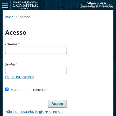
Início
/
Acesso
Acesso
Usuário
*
Senha
*
Esqueceu a senha?
Mantenha-me conectado
Acesso
Não é um usuário? Registre-se no site