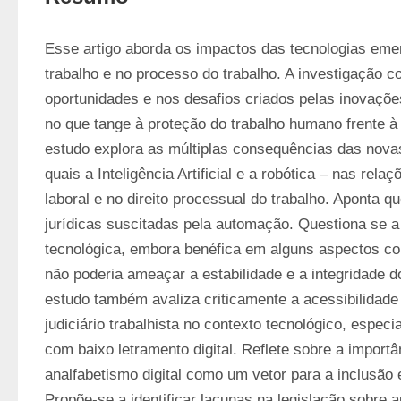
Esse artigo aborda os impactos das tecnologias eme
trabalho e no processo do trabalho. A investigação c
oportunidades e nos desafios criados pelas inovações
no que tange à proteção do trabalho humano frente à
estudo explora as múltiplas consequências das novas
quais a Inteligência Artificial e a robótica – nas relaçõ
laboral e no direito processual do trabalho. Aponta qu
jurídicas suscitadas pela automação. Questiona se a 
tecnológica, embora benéfica em alguns aspectos com
não poderia ameaçar a estabilidade e a integridade d
estudo também avaliza criticamente a acessibilidade 
judiciário trabalhista no contexto tecnológico, especi
com baixo letramento digital. Reflete sobre a importâ
analfabetismo digital como um vetor para a inclusão 
Propõe-se a identificar lacunas na legislação sobre a