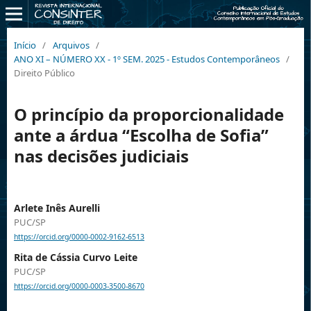
Início
/
Arquivos
/
ANO XI – NÚMERO XX - 1º SEM. 2025 - Estudos Contemporâneos
/
Direito Público
O princípio da proporcionalidade
ante a árdua “Escolha de Sofia”
nas decisões judiciais
Arlete Inês Aurelli
PUC/SP
https://orcid.org/0000-0002-9162-6513
Rita de Cássia Curvo Leite
PUC/SP
https://orcid.org/0000-0003-3500-8670