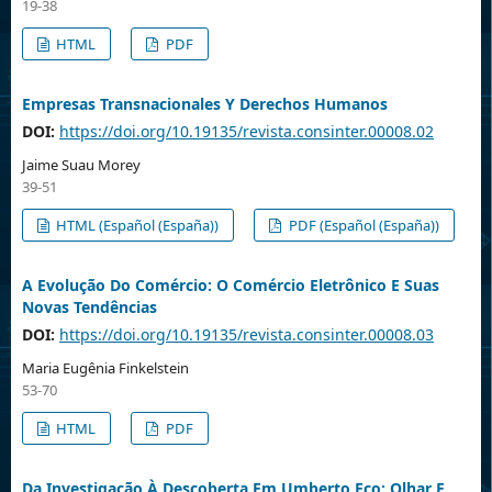
19-38
HTML
PDF
Empresas Transnacionales Y Derechos Humanos
DOI:
https://doi.org/10.19135/revista.consinter.00008.02
Jaime Suau Morey
39-51
HTML (Español (España))
PDF (Español (España))
A Evolução Do Comércio: O Comércio Eletrônico E Suas
Novas Tendências
DOI:
https://doi.org/10.19135/revista.consinter.00008.03
Maria Eugênia Finkelstein
53-70
HTML
PDF
Da Investigação À Descoberta Em Umberto Eco: Olhar E