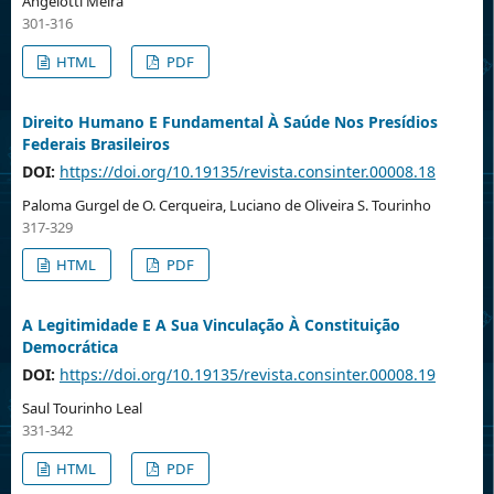
Angelotti Meira
301-316
HTML
PDF
Direito Humano E Fundamental À Saúde Nos Presídios
Federais Brasileiros
DOI:
https://doi.org/10.19135/revista.consinter.00008.18
Paloma Gurgel de O. Cerqueira, Luciano de Oliveira S. Tourinho
317-329
HTML
PDF
A Legitimidade E A Sua Vinculação À Constituição
Democrática
DOI:
https://doi.org/10.19135/revista.consinter.00008.19
Saul Tourinho Leal
331-342
HTML
PDF