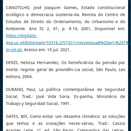
CANOTILHO, José Joaquim Gomes, Estado constitucional
ecológico e democracia sustenta-da. Revista do Centro de
Estudos de Direito do Ordenamento, do Urbanismo e do
Ambiente. Ano IV, 2, 01, p. 9-16, 2001, Disponível em:
https://digitalis-
dsp.uc.pt/bitstream/10316.2/5732/1/revcedoua8%20art.%201%2
ln=pt-pt
, Acesso em: 10 jul. 2021.
DERZI, Heloisa Hernandez, Os beneficiários da pensão por
morte: regime geral de previdên-cia social, São Paulo, Lex
editora, 2004.
DURAND, Paul, La política contemporânea de Seguridad
Social, Trad.: José Vida Soria, Es-panha, Ministério de
Trabajo y Seguridad Social, 1991.
GATES, Bill, Como evitar um desastre climático: as soluções
que temos e as inovações neces-sárias, Trad.: Cassio
Arantes Leite, 1ª. ed, São Paulo, Companhia das Letras,