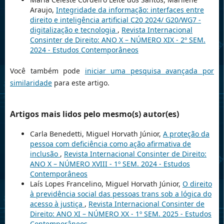
Araujo,
Integridade da informação: interfaces entre
direito e inteligência artificial C20 2024/ G20/WG7 -
digitalização e tecnologia
,
Revista Internacional
Consinter de Direito: ANO X – NÚMERO XIX - 2º SEM.
2024 - Estudos Contemporâneos
Você também pode
iniciar uma pesquisa avançada por
similaridade
para este artigo.
Artigos mais lidos pelo mesmo(s) autor(es)
Carla Benedetti, Miguel Horvath Júnior,
A proteção da
pessoa com deficiência como ação afirmativa de
inclusão
,
Revista Internacional Consinter de Direito:
ANO X – NÚMERO XVIII - 1º SEM. 2024 - Estudos
Contemporâneos
Laís Lopes Francelino, Miguel Horvath Júnior,
O direito
à previdência social das pessoas trans sob a lógica do
acesso à justiça
,
Revista Internacional Consinter de
Direito: ANO XI – NÚMERO XX - 1º SEM. 2025 - Estudos
Contemporâneos